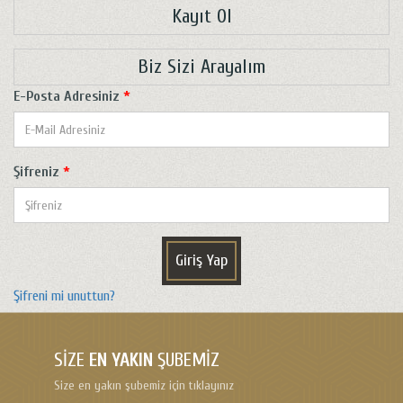
Kayıt Ol
Biz Sizi Arayalım
E-Posta Adresiniz
*
Şifreniz
*
Giriş Yap
Şifreni mi unuttun?
SIZE
EN YAKIN
ŞUBEMIZ
Size en yakın şubemiz için tıklayınız