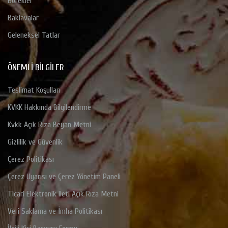
Börekler
Baklavalar
Geleneksel Tatlar
ÖNEMLI BILGILER
Teslimat Koşulları
KVKK Hakkında Bilgilendirme
Kvkk Açık Rıza Beyan Metni
Gizlilik ve Güvenlik
Çerez Politikası
Çerez Uyarısı ve Çerez Yönetim Paneli
Ticari Elektronik Ileti Açık Rıza Metni
Veri Saklama ve İmha Politikası