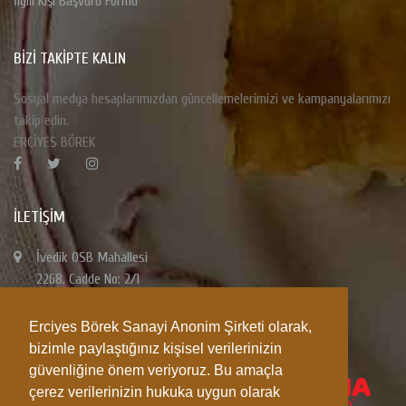
İlgili Kişi Başvuru Formu
BİZİ TAKİPTE KALIN
Sosyal medya hesaplarımızdan güncellemelerimizi ve kampanyalarımızı
takip edin.
ERCİYES BÖREK
İLETIŞIM
İvedik OSB Mahallesi
2268. Cadde No: 2/1
Yenimahalle / ANKARA
Erciyes Börek Sanayi Anonim Şirketi olarak,
0850 333 06 06
bizimle paylaştığınız kişisel verilerinizin
0312 945 06 06
güvenliğine önem veriyoruz. Bu amaçla
0312 394 76 40-60
çerez verilerinizin hukuka uygun olarak