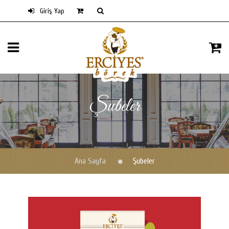
Giriş Yap
Şubeler
Ana Sayfa
Şubeler